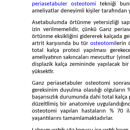
periasetabuler osteotomi
tekniği bunl
ameliyatlar deneyimli kişiler tarafından 
Asetabulumda örtünme yetersizliği sap
izin verilmemelidir, çünkü Ganz peria
örtünme eksikliğini gidererek kalçada gel
artrit karşısında bu tür
osteotomi
lerin 
total kalça protezi yapılması gerekec
ameliyatının sakıncaları mevcuttur (yinel
displazik kalça zemininde yapılacak bi
yüksektir.
Ganz periasetabuler osteotomi sonrası i
gereksinim duyulma olasılığı olguların
başarısızlık durumunda dahi total kalça 
düzeltilmiş bir anatomiye uygulandığı
osteotomi yapılan hastaların % 70 i
yaşantılarını tamamlamaktadırlar.