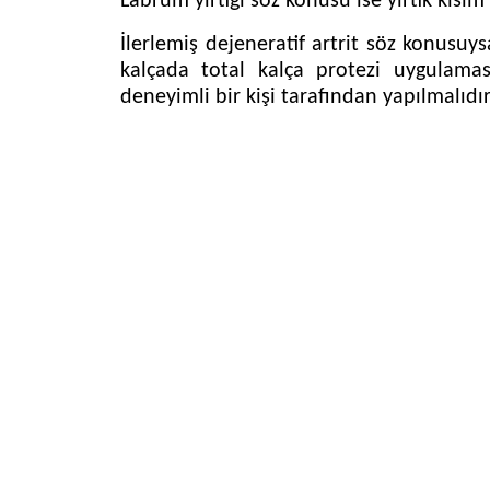
Labrum yırtığı söz konusu ise yırtık kısım ç
İlerlemiş dejeneratif artrit söz konusuys
kalçada total kalça protezi uygulamas
deneyimli bir kişi tarafından yapılmalıdır