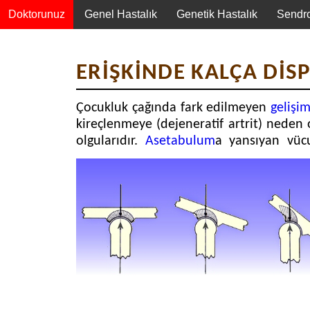
Doktorunuz
Genel Hastalık
Genetik Hastalık
Sendr
Genel
ERİŞKİNDE KALÇA DİSP
Özellikler
Klinik
Çocukluk çağında fark edilmeyen
gelişim
Tablo
kireçlenmeye (dejeneratif artrit) nede
Tedavi
olgularıdır.
Asetabulum
a yansıyan vücu
Komplikasyonlar