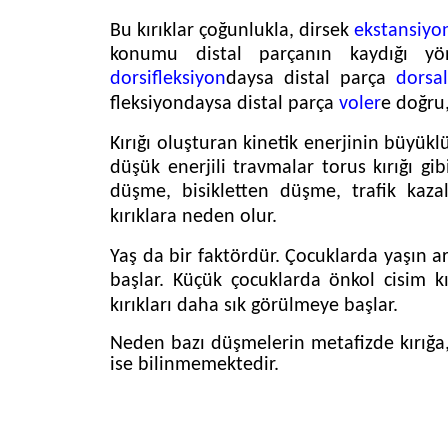
Plağını
Bu kırıklar çoğunlukla, dirsek
ekstansiyo
İlgilendiren
Kırıkta
konumu distal parçanın kaydığı yön
Tedavi
dorsifleksiyon
daysa distal parça
dorsal
fleksiyondaysa distal parça
voler
e doğru,
Komplikasyonlar
Kırığı oluşturan kinetik enerjinin büyükl
düşük enerjili travmalar torus kırığı gi
düşme, bisikletten düşme, trafik kazal
kırıklara neden olur.
Yaş da bir faktördür. Çocuklarda yaşın a
başlar. Küçük çocuklarda önkol cisim kı
kırıkları daha sık görülmeye başlar.
Neden bazı düşmelerin metafizde kırığa, 
ise bilinmemektedir.