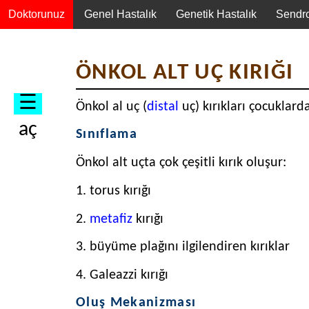
Doktorunuz
Genel Hastalık
Genetik Hastalık
Sendr
Oluş
ÖNKOL ALT UÇ KIRIĞI
Mekanizması
Kırık
☰
Önkol al uç (
distal
uç) kırıkları çocuklarda
Tipleri
aç
Sınıflama
Torus
ve
Önkol alt uçta çok çeşitli kırık oluşur:
Ayrıksız
Metafiz
1. torus kırığı
Kırığında
Tedavi
2.
metafiz
kırığı
Kaymış
3. büyüme plağını ilgilendiren kırıklar
Metafiz
Kırığında
4. Galeazzi kırığı
Tedavi
Büyüme
Oluş Mekanizması